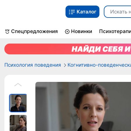
Каталог
Спецпредложения
Новинки
Психотерап
Психология поведения
Когнитивно-поведенческ
P
r
e
v
i
o