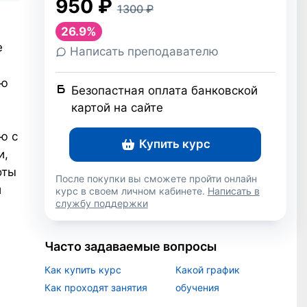
950
₽
1300
₽
26.9%
е
Написать преподавателю
ию
Безопастная оплата банковской
картой на сайте
ю с
Купить курс
и,
оты
После покупки вы сможете пройти онлайн
и
курс в своем личном кабинете.
Написать в
службу поддержки
Часто задаваемые вопросы
Как купить курс
Какой график
Как проходят занятия
обучения