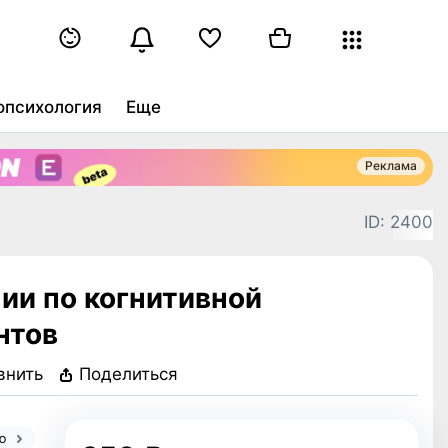
опсихология
Еще
Реклама
ID:
2400
ии по когнитивной
нтов
внить
Поделиться
ию