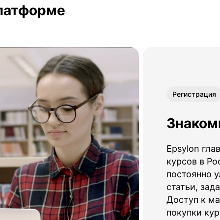
платформе
Регистрация
Знаком
Epsylon гл
курсов в Ро
постоянно у
статьи, зад
Доступ к ма
покупки кур