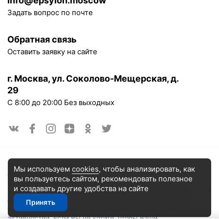
info@epsylon.moscow
Задать вопрос по почте
Обратная связь
Оставить заявку на сайте
г. Москва, ул. Соколово-Мещерская, д.
29
С 8:00 до 20:00 Без выходных
© 2005-2025. ИП Карлова-Ильина Елена Викторовна,
Мы используем
cookies
, чтобы анализировать, как
официальный сайт. Сайт market.epsylon.moscow использует
вы пользуетесь сайтом, рекомендовать
полезное
куки-файлы и другие технологии, чтобы помочь вам в
и создавать другие удобства на сайте
навигации, а также предоставить лучший пользовательский
опыт, анализировать использование наших продуктов и
Принять
услуг, повысить качество рекламных и маркетинговых
активностей. Если Вы не хотите, чтобы Ваши