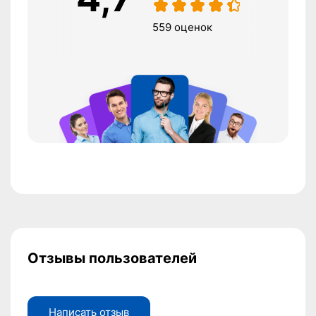
9 оценок
321 оценка
Отзывы пользователей
Написать отзыв