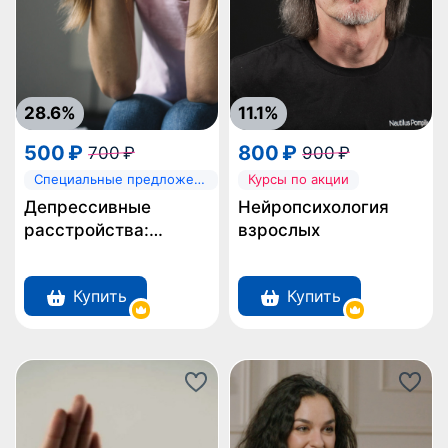
28.6%
11.1%
500 ₽
800 ₽
700 ₽
900 ₽
Специальные предложения
Курсы по акции
Депрессивные
Нейропсихология
расстройства:
взрослых
клиническая картина,
диагностика и
Купить
Купить
терапевтические
подходы