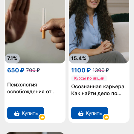
7.1%
15.4%
650 ₽
1100 ₽
700 ₽
1300 ₽
Курсы по акции
Психология
Осознанная карьера.
освобождения от
Как найти дело по
никотиновой
душе
зависимости
комплексный подход к
Купить
Купить
преодолению
привычки,
восстановлению