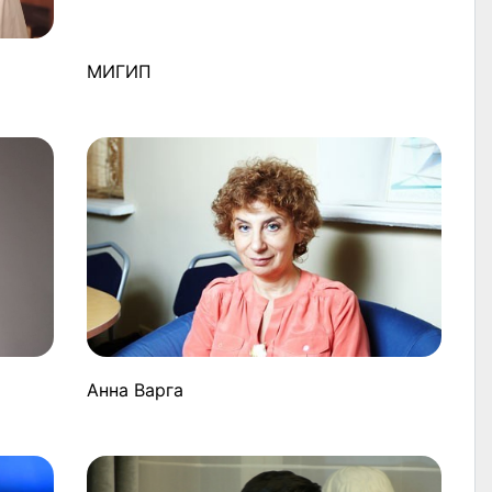
МИГИП
Анна Варга