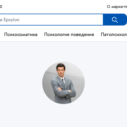
50
О маркетп
Психосоматика
Психология поведения
Патопсихол